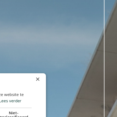
×
ze website te
Lees verder
Niet-
geclassificeerd